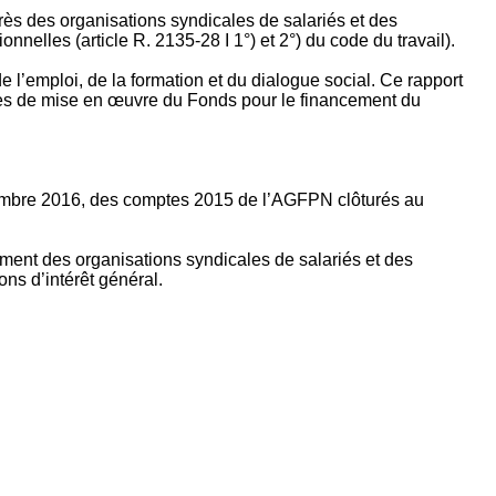
rès des organisations syndicales de salariés et des
nelles (article R. 2135‐28 I 1°) et 2°) du code du travail).
’emploi, de la formation et du dialogue social. Ce rapport
apes de mise en œuvre du Fonds pour le financement du
ptembre 2016, des comptes 2015 de l’AGFPN clôturés au
ement des organisations syndicales de salariés et des
ns d’intérêt général.