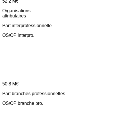
52.2
M€
Organisations
attributaires
Part interprofessionnelle
OS/OP interpro.
50.8
M€
Part branches professionnelles
OS/OP branche pro.