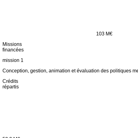
103
M€
Missions
financées
mission 1
Conception, gestion, animation et évaluation des politiques m
Crédits
répartis