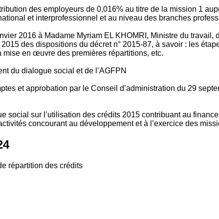
tribution des employeurs de 0,016% au titre de la mission 1 aup
ional et interprofessionnel et au niveau des branches profession
vier 2016 à Madame Myriam EL KHOMRI, Ministre du travail, de l
2015 des dispositions du décret n° 2015-87, à savoir : les ét
 mise en œuvre des premières répartitions, etc.
ment du dialogue social et de l’AGFPN
mptes et approbation par le Conseil d’administration du 29 se
 social sur l’utilisation des crédits 2015 contribuant au financ
ctivités concourant au développement et à l’exercice des missio
24
e répartition des crédits