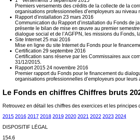
1
versements
3
septembre 2015
Premiers versements des crédits de la collecte de la con
organisations professionnelles d’employeurs au niveau nat
Rapport d'installation
23
mars 2016
Communication du Rapport d’installation du Fonds de jan
présente le bilan de mise en œuvre au premier semestre 
dialogue social et de l’AGFPN, les missions du Fonds, la
Site Internet
25
mai 2016
Mise en ligne du site Internet du Fonds pour le finance
Certification
29
septembre 2016
Certification sans réserve par les Commissaires aux co
31/12/2015.
Rapport 2015
24
novembre 2016
Premier rapport du Fonds pour le financement du dialogue
organisations professionnelles d’employeurs pour leurs a
Le Fonds en chiffres
Chiffres bruts 20
Retrouvez en détail les chiffres des exercices et les principes d
2015
2016
2017
2018
2019
2020
2021
2022
2023
2024
DISPOSITIF LÉGAL
154.6