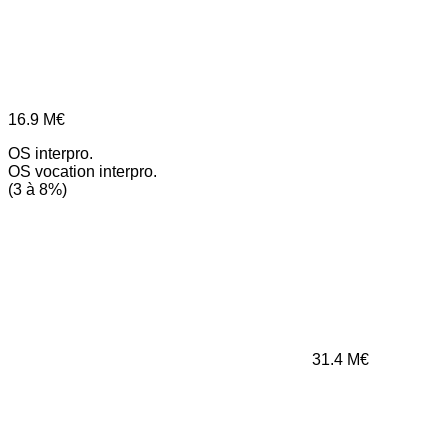
16.9
M€
OS interpro.
OS vocation interpro.
(3 à 8%)
31.4
M€