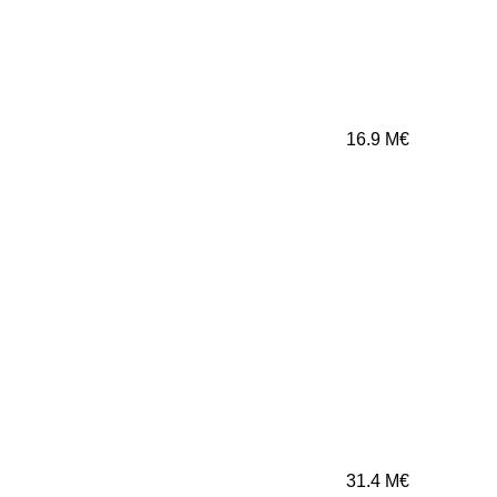
16.9
M€
31.4
M€