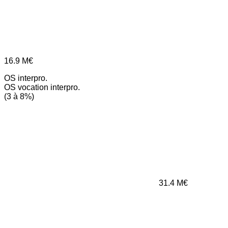
16.9
M€
OS interpro.
OS vocation interpro.
(3 à 8%)
31.4
M€