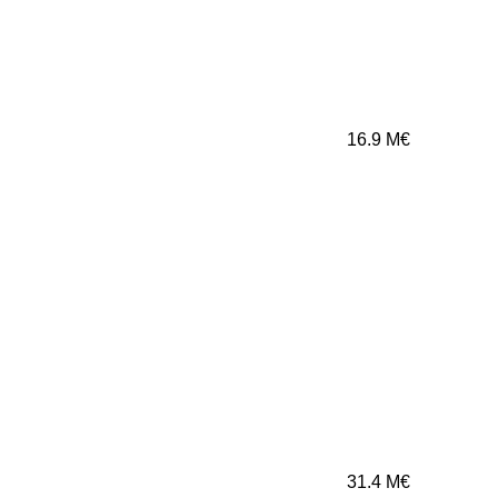
16.9
M€
31.4
M€