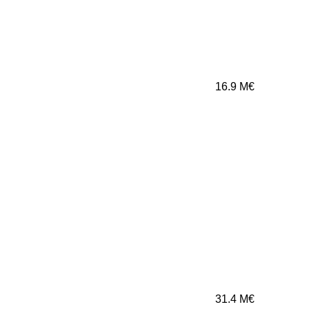
16.9
M€
31.4
M€