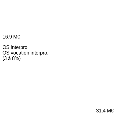
16.9
M€
OS interpro.
OS vocation interpro.
(3 à 8%)
31.4
M€