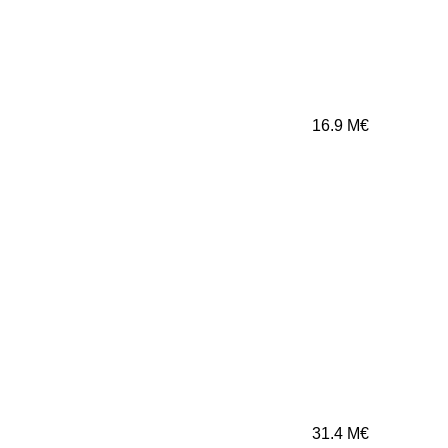
16.9
M€
31.4
M€