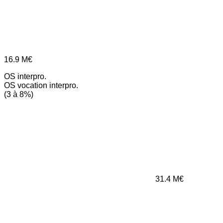
16.9
M€
OS interpro.
OS vocation interpro.
(3 à 8%)
31.4
M€