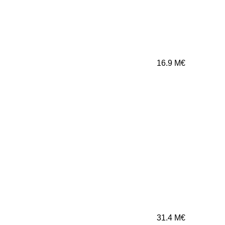
16.9
M€
31.4
M€