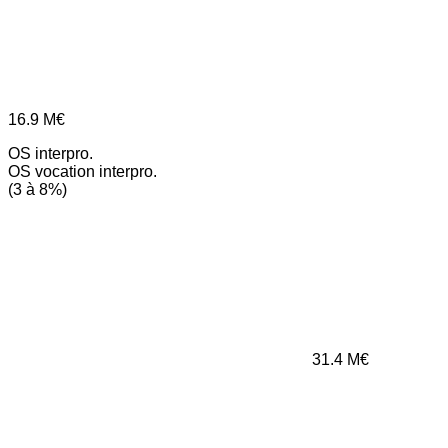
16.9
M€
OS interpro.
OS vocation interpro.
(3 à 8%)
31.4
M€