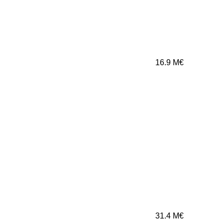
16.9
M€
31.4
M€