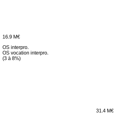
16.9
M€
OS interpro.
OS vocation interpro.
(3 à 8%)
31.4
M€