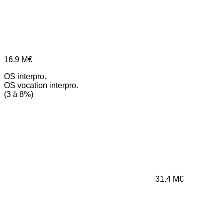
16.9
M€
OS interpro.
OS vocation interpro.
(3 à 8%)
31.4
M€