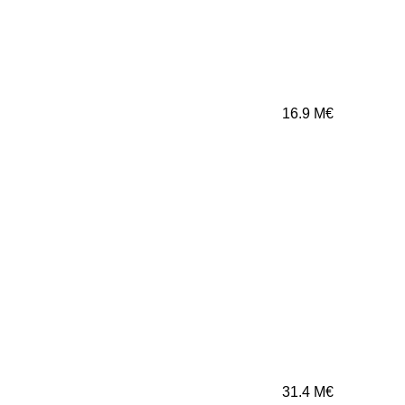
16.9
M€
31.4
M€