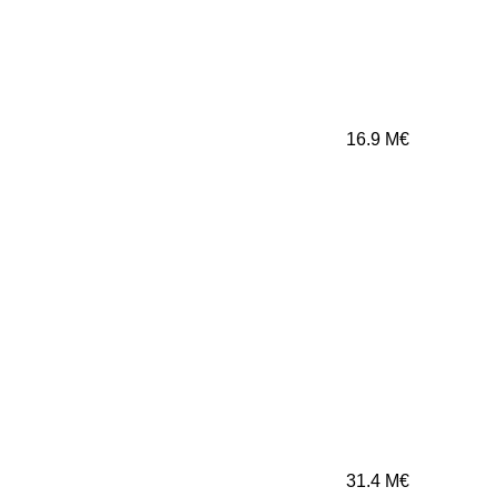
16.9
M€
31.4
M€