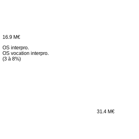
16.9
M€
OS interpro.
OS vocation interpro.
(3 à 8%)
31.4
M€