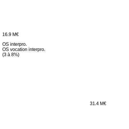
16.9
M€
OS interpro.
OS vocation interpro.
(3 à 8%)
31.4
M€