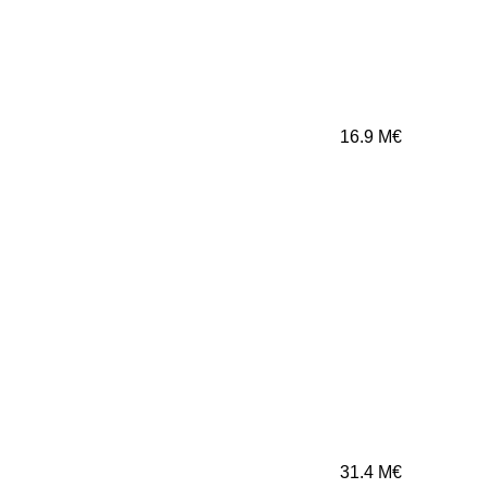
16.9
M€
31.4
M€