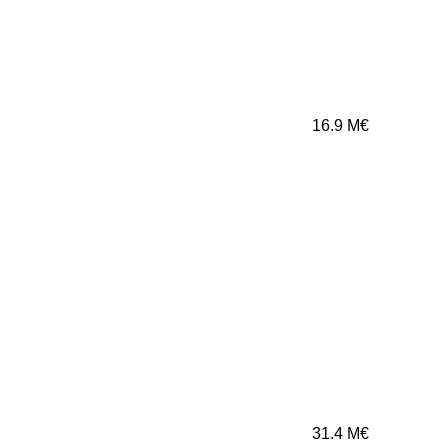
16.9
M€
31.4
M€