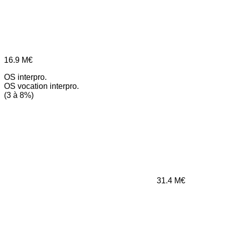
16.9
M€
OS interpro.
OS vocation interpro.
(3 à 8%)
31.4
M€