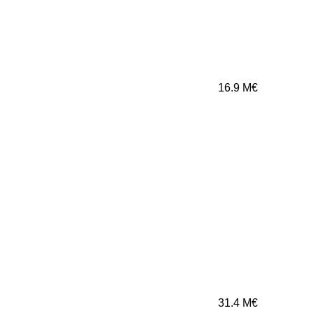
16.9
M€
31.4
M€