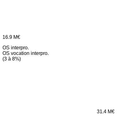
16.9
M€
OS interpro.
OS vocation interpro.
(3 à 8%)
31.4
M€