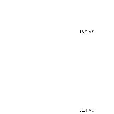
16.9
M€
31.4
M€