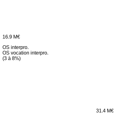
16.9
M€
OS interpro.
OS vocation interpro.
(3 à 8%)
31.4
M€