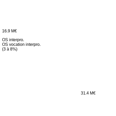
16.9
M€
OS interpro.
OS vocation interpro.
(3 à 8%)
31.4
M€