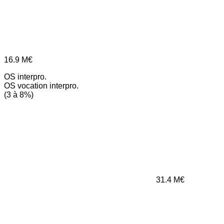
16.9
M€
OS interpro.
OS vocation interpro.
(3 à 8%)
31.4
M€