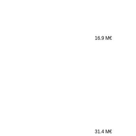
16.9
M€
31.4
M€