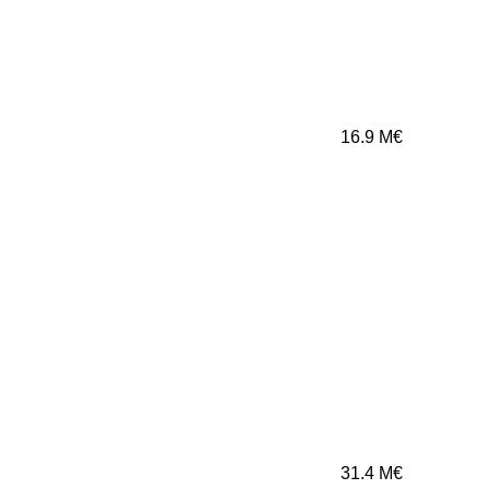
16.9
M€
31.4
M€