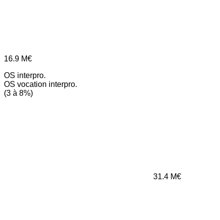
16.9
M€
OS interpro.
OS vocation interpro.
(3 à 8%)
31.4
M€