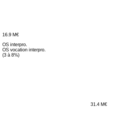
16.9
M€
OS interpro.
OS vocation interpro.
(3 à 8%)
31.4
M€