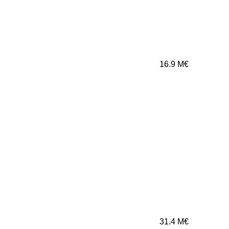
16.9
M€
31.4
M€