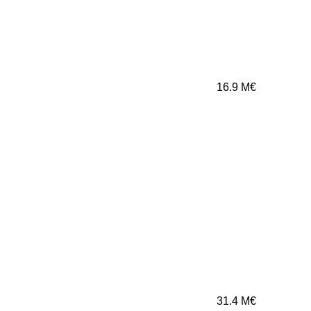
16.9
M€
31.4
M€