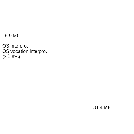
16.9
M€
OS interpro.
OS vocation interpro.
(3 à 8%)
31.4
M€