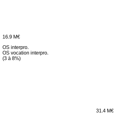
16.9
M€
OS interpro.
OS vocation interpro.
(3 à 8%)
31.4
M€