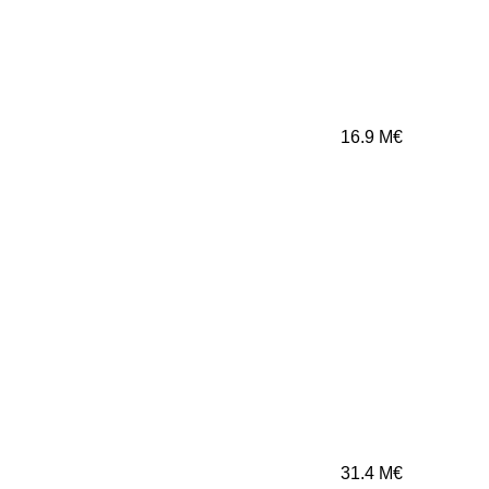
16.9
M€
31.4
M€