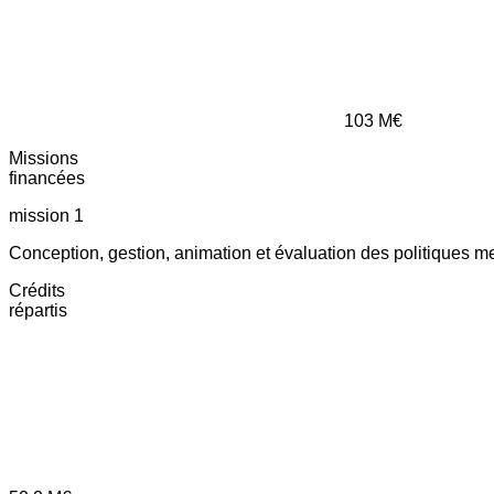
103
M€
Missions
financées
mission 1
Conception, gestion, animation et évaluation des politiques m
Crédits
répartis