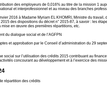
tribution des employeurs de 0,016% au titre de la mission 1 aup
ional et interprofessionnel et au niveau des branches profession
vier 2016 à Madame Myriam EL KHOMRI, Ministre du travail, de l
2015 des dispositions du décret n° 2015-87, à savoir : les ét
 mise en œuvre des premières répartitions, etc.
ment du dialogue social et de l’AGFPN
mptes et approbation par le Conseil d’administration du 29 se
 social sur l’utilisation des crédits 2015 contribuant au financ
ctivités concourant au développement et à l’exercice des missio
24
e répartition des crédits