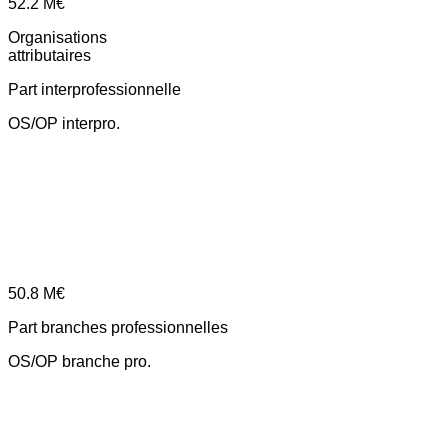
52.2
M€
Organisations
attributaires
Part interprofessionnelle
OS/OP interpro.
50.8
M€
Part branches professionnelles
OS/OP branche pro.