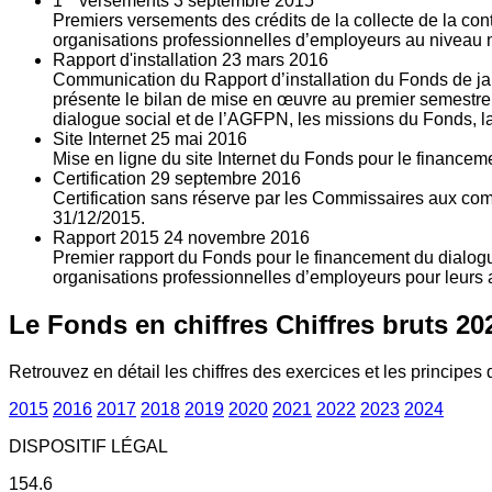
1
versements
3
septembre 2015
Premiers versements des crédits de la collecte de la con
organisations professionnelles d’employeurs au niveau nat
Rapport d'installation
23
mars 2016
Communication du Rapport d’installation du Fonds de jan
présente le bilan de mise en œuvre au premier semestre 
dialogue social et de l’AGFPN, les missions du Fonds, la
Site Internet
25
mai 2016
Mise en ligne du site Internet du Fonds pour le finance
Certification
29
septembre 2016
Certification sans réserve par les Commissaires aux co
31/12/2015.
Rapport 2015
24
novembre 2016
Premier rapport du Fonds pour le financement du dialogue
organisations professionnelles d’employeurs pour leurs a
Le Fonds en chiffres
Chiffres bruts 20
Retrouvez en détail les chiffres des exercices et les principes d
2015
2016
2017
2018
2019
2020
2021
2022
2023
2024
DISPOSITIF LÉGAL
154.6