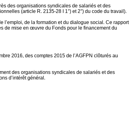
rès des organisations syndicales de salariés et des
nelles (article R. 2135‐28 I 1°) et 2°) du code du travail).
’emploi, de la formation et du dialogue social. Ce rapport
apes de mise en œuvre du Fonds pour le financement du
ptembre 2016, des comptes 2015 de l’AGFPN clôturés au
ement des organisations syndicales de salariés et des
ns d’intérêt général.