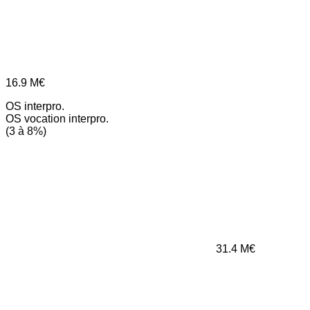
16.9
M€
OS interpro.
OS vocation interpro.
(3 à 8%)
31.4
M€