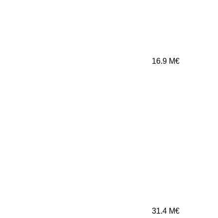
16.9
M€
31.4
M€