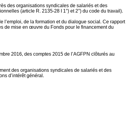
rès des organisations syndicales de salariés et des
nelles (article R. 2135‐28 I 1°) et 2°) du code du travail).
’emploi, de la formation et du dialogue social. Ce rapport
apes de mise en œuvre du Fonds pour le financement du
ptembre 2016, des comptes 2015 de l’AGFPN clôturés au
ement des organisations syndicales de salariés et des
ns d’intérêt général.