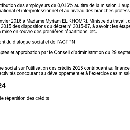
tribution des employeurs de 0,016% au titre de la mission 1 aup
ional et interprofessionnel et au niveau des branches profession
vier 2016 à Madame Myriam EL KHOMRI, Ministre du travail, de l
2015 des dispositions du décret n° 2015-87, à savoir : les ét
 mise en œuvre des premières répartitions, etc.
ment du dialogue social et de l’AGFPN
mptes et approbation par le Conseil d’administration du 29 se
 social sur l’utilisation des crédits 2015 contribuant au financ
ctivités concourant au développement et à l’exercice des missio
24
e répartition des crédits