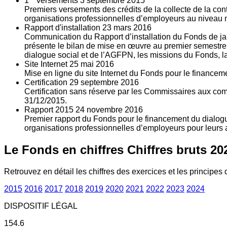
1
versements
3
septembre 2015
Premiers versements des crédits de la collecte de la con
organisations professionnelles d’employeurs au niveau nat
Rapport d'installation
23
mars 2016
Communication du Rapport d’installation du Fonds de jan
présente le bilan de mise en œuvre au premier semestre 
dialogue social et de l’AGFPN, les missions du Fonds, la
Site Internet
25
mai 2016
Mise en ligne du site Internet du Fonds pour le finance
Certification
29
septembre 2016
Certification sans réserve par les Commissaires aux co
31/12/2015.
Rapport 2015
24
novembre 2016
Premier rapport du Fonds pour le financement du dialogue
organisations professionnelles d’employeurs pour leurs a
Le Fonds en chiffres
Chiffres bruts 20
Retrouvez en détail les chiffres des exercices et les principes d
2015
2016
2017
2018
2019
2020
2021
2022
2023
2024
DISPOSITIF LÉGAL
154.6