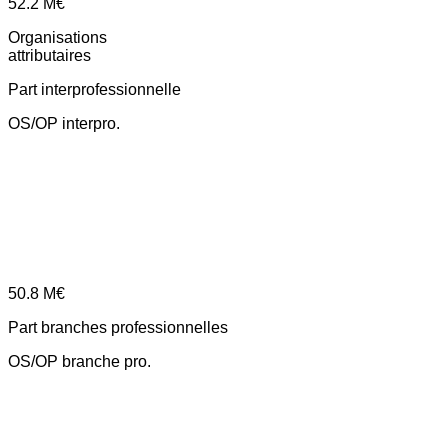
52.2
M€
Organisations
attributaires
Part interprofessionnelle
OS/OP interpro.
50.8
M€
Part branches professionnelles
OS/OP branche pro.