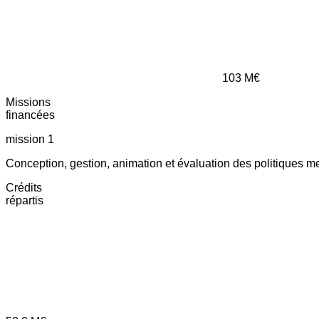
103
M€
Missions
financées
mission 1
Conception, gestion, animation et évaluation des politiques m
Crédits
répartis