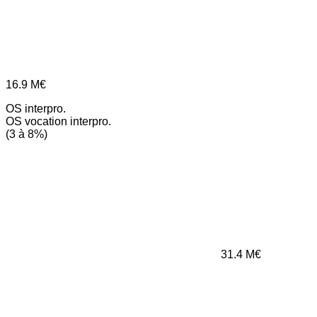
16.9
M€
OS interpro.
OS vocation interpro.
(3 à 8%)
31.4
M€