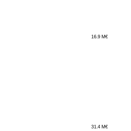
16.9
M€
31.4
M€