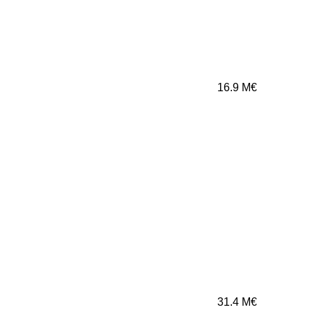
16.9
M€
31.4
M€