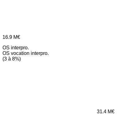
16.9
M€
OS interpro.
OS vocation interpro.
(3 à 8%)
31.4
M€