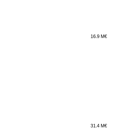
16.9
M€
31.4
M€