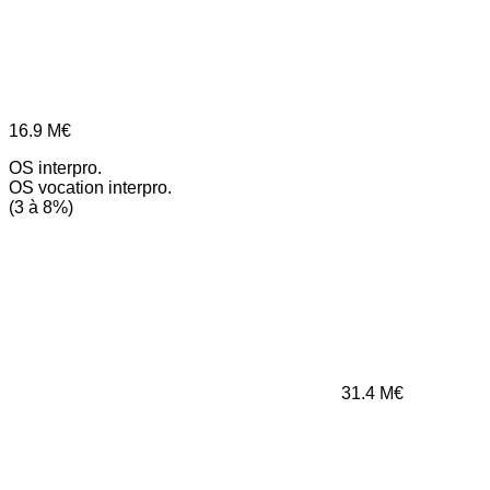
16.9
M€
OS interpro.
OS vocation interpro.
(3 à 8%)
31.4
M€