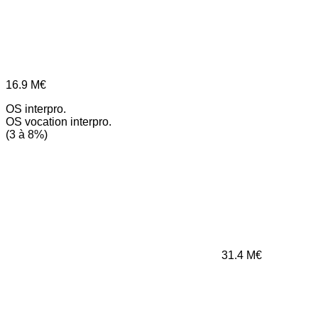
16.9
M€
OS interpro.
OS vocation interpro.
(3 à 8%)
31.4
M€