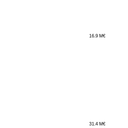
16.9
M€
31.4
M€