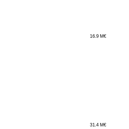
16.9
M€
31.4
M€