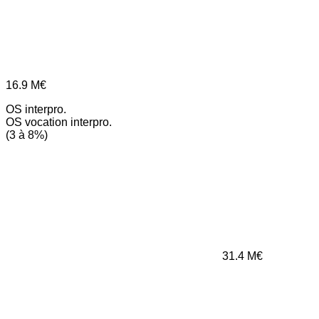
16.9
M€
OS interpro.
OS vocation interpro.
(3 à 8%)
31.4
M€