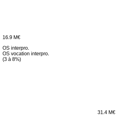
16.9
M€
OS interpro.
OS vocation interpro.
(3 à 8%)
31.4
M€