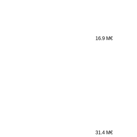
16.9
M€
31.4
M€