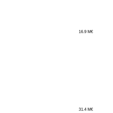
16.9
M€
31.4
M€