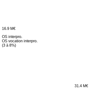
16.9
M€
OS interpro.
OS vocation interpro.
(3 à 8%)
31.4
M€