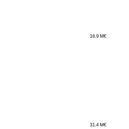
16.9
M€
31.4
M€