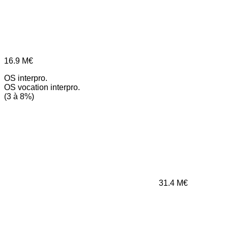
16.9
M€
OS interpro.
OS vocation interpro.
(3 à 8%)
31.4
M€