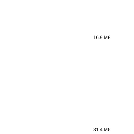
16.9
M€
31.4
M€