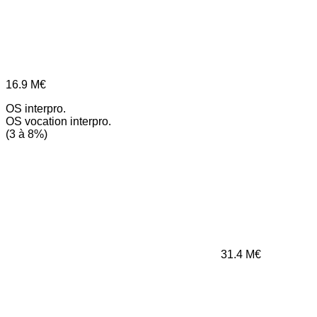
16.9
M€
OS interpro.
OS vocation interpro.
(3 à 8%)
31.4
M€