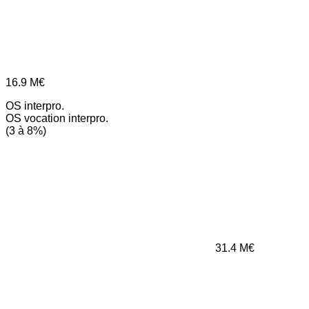
16.9
M€
OS interpro.
OS vocation interpro.
(3 à 8%)
31.4
M€