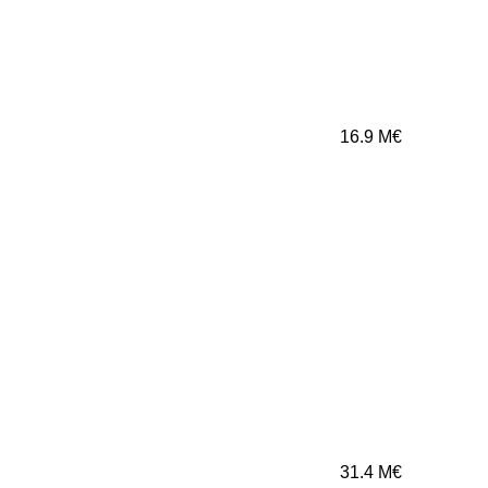
16.9
M€
31.4
M€