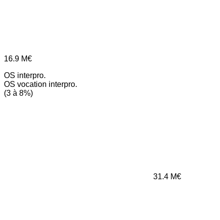
16.9
M€
OS interpro.
OS vocation interpro.
(3 à 8%)
31.4
M€