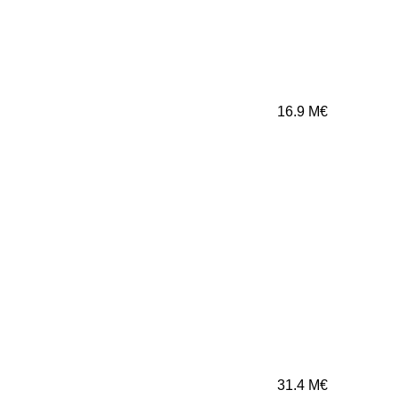
16.9
M€
31.4
M€