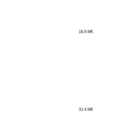
16.9
M€
31.4
M€