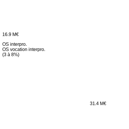
16.9
M€
OS interpro.
OS vocation interpro.
(3 à 8%)
31.4
M€