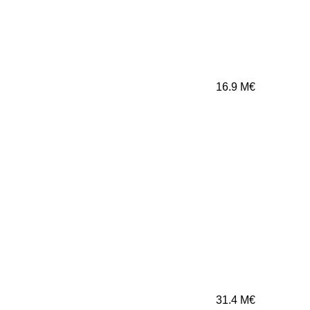
16.9
M€
31.4
M€