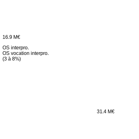
16.9
M€
OS interpro.
OS vocation interpro.
(3 à 8%)
31.4
M€