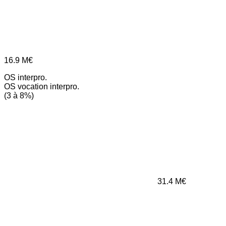
16.9
M€
OS interpro.
OS vocation interpro.
(3 à 8%)
31.4
M€