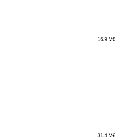
16.9
M€
31.4
M€