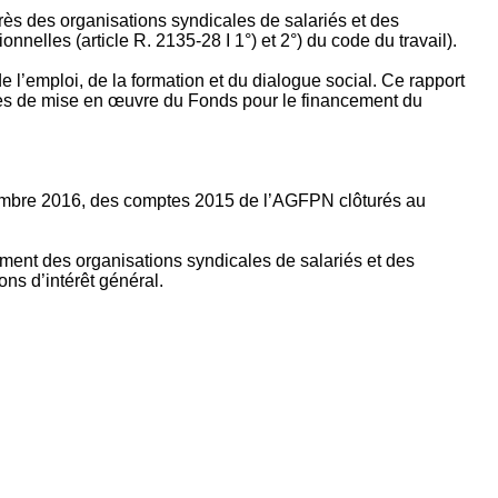
rès des organisations syndicales de salariés et des
nelles (article R. 2135‐28 I 1°) et 2°) du code du travail).
’emploi, de la formation et du dialogue social. Ce rapport
apes de mise en œuvre du Fonds pour le financement du
ptembre 2016, des comptes 2015 de l’AGFPN clôturés au
ement des organisations syndicales de salariés et des
ns d’intérêt général.