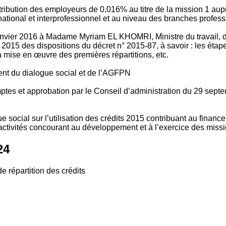
tribution des employeurs de 0,016% au titre de la mission 1 aup
ional et interprofessionnel et au niveau des branches profession
vier 2016 à Madame Myriam EL KHOMRI, Ministre du travail, de l
2015 des dispositions du décret n° 2015-87, à savoir : les ét
 mise en œuvre des premières répartitions, etc.
ment du dialogue social et de l’AGFPN
mptes et approbation par le Conseil d’administration du 29 se
 social sur l’utilisation des crédits 2015 contribuant au financ
ctivités concourant au développement et à l’exercice des missio
24
e répartition des crédits