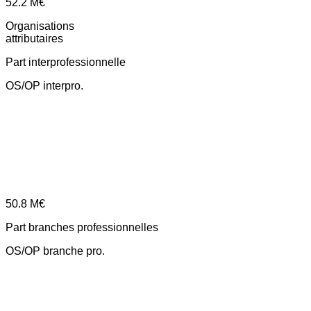
52.2
M€
Organisations
attributaires
Part interprofessionnelle
OS/OP interpro.
50.8
M€
Part branches professionnelles
OS/OP branche pro.