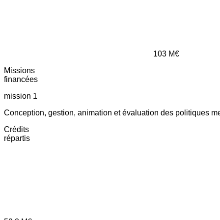
103
M€
Missions
financées
mission 1
Conception, gestion, animation et évaluation des politiques m
Crédits
répartis