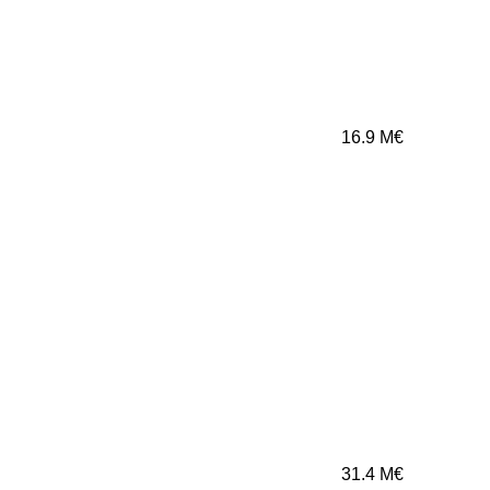
16.9
M€
31.4
M€