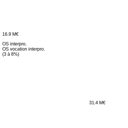
16.9
M€
OS interpro.
OS vocation interpro.
(3 à 8%)
31.4
M€