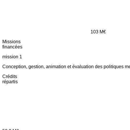
103
M€
Missions
financées
mission 1
Conception, gestion, animation et évaluation des politiques m
Crédits
répartis