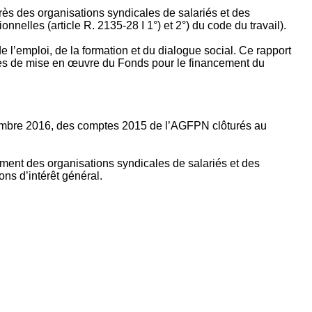
rès des organisations syndicales de salariés et des
nelles (article R. 2135‐28 I 1°) et 2°) du code du travail).
’emploi, de la formation et du dialogue social. Ce rapport
apes de mise en œuvre du Fonds pour le financement du
ptembre 2016, des comptes 2015 de l’AGFPN clôturés au
ement des organisations syndicales de salariés et des
ns d’intérêt général.