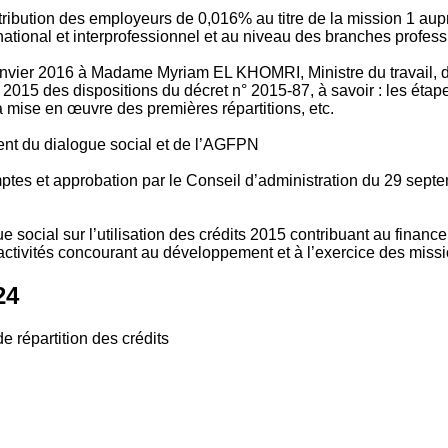
tribution des employeurs de 0,016% au titre de la mission 1 aup
ional et interprofessionnel et au niveau des branches profession
vier 2016 à Madame Myriam EL KHOMRI, Ministre du travail, de l
2015 des dispositions du décret n° 2015-87, à savoir : les ét
 mise en œuvre des premières répartitions, etc.
ment du dialogue social et de l’AGFPN
mptes et approbation par le Conseil d’administration du 29 se
 social sur l’utilisation des crédits 2015 contribuant au financ
ctivités concourant au développement et à l’exercice des missio
24
e répartition des crédits