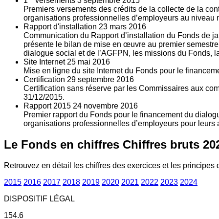
1
versements
3
septembre 2015
Premiers versements des crédits de la collecte de la con
organisations professionnelles d’employeurs au niveau nat
Rapport d'installation
23
mars 2016
Communication du Rapport d’installation du Fonds de jan
présente le bilan de mise en œuvre au premier semestre 
dialogue social et de l’AGFPN, les missions du Fonds, la
Site Internet
25
mai 2016
Mise en ligne du site Internet du Fonds pour le finance
Certification
29
septembre 2016
Certification sans réserve par les Commissaires aux co
31/12/2015.
Rapport 2015
24
novembre 2016
Premier rapport du Fonds pour le financement du dialogue
organisations professionnelles d’employeurs pour leurs a
Le Fonds en chiffres
Chiffres bruts 20
Retrouvez en détail les chiffres des exercices et les principes d
2015
2016
2017
2018
2019
2020
2021
2022
2023
2024
DISPOSITIF LÉGAL
154.6