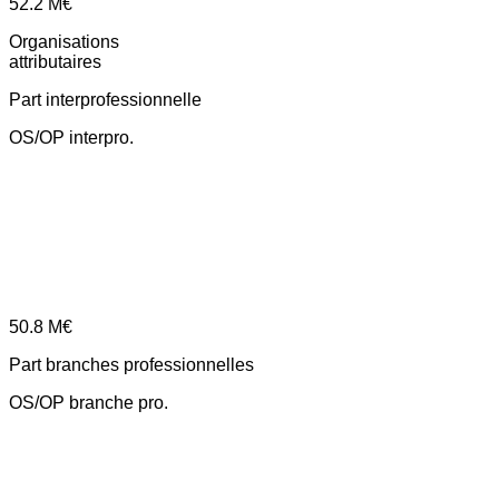
52.2
M€
Organisations
attributaires
Part interprofessionnelle
OS/OP interpro.
50.8
M€
Part branches professionnelles
OS/OP branche pro.