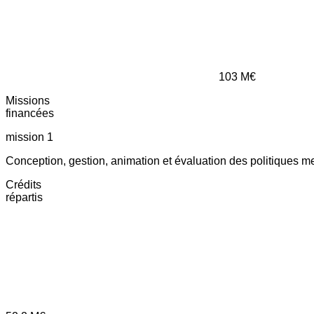
103
M€
Missions
financées
mission 1
Conception, gestion, animation et évaluation des politiques m
Crédits
répartis