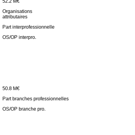
52.2
M€
Organisations
attributaires
Part interprofessionnelle
OS/OP interpro.
50.8
M€
Part branches professionnelles
OS/OP branche pro.