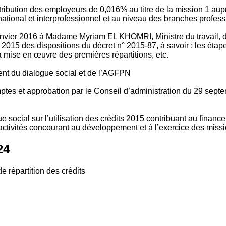
tribution des employeurs de 0,016% au titre de la mission 1 aup
ional et interprofessionnel et au niveau des branches profession
vier 2016 à Madame Myriam EL KHOMRI, Ministre du travail, de l
2015 des dispositions du décret n° 2015-87, à savoir : les ét
 mise en œuvre des premières répartitions, etc.
ment du dialogue social et de l’AGFPN
mptes et approbation par le Conseil d’administration du 29 se
 social sur l’utilisation des crédits 2015 contribuant au financ
ctivités concourant au développement et à l’exercice des missio
24
e répartition des crédits