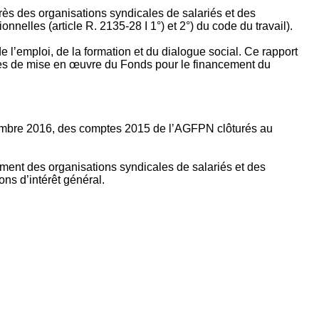
rès des organisations syndicales de salariés et des
nelles (article R. 2135‐28 I 1°) et 2°) du code du travail).
’emploi, de la formation et du dialogue social. Ce rapport
apes de mise en œuvre du Fonds pour le financement du
ptembre 2016, des comptes 2015 de l’AGFPN clôturés au
ement des organisations syndicales de salariés et des
ns d’intérêt général.