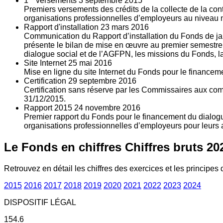
1
versements
3
septembre 2015
Premiers versements des crédits de la collecte de la con
organisations professionnelles d’employeurs au niveau nat
Rapport d'installation
23
mars 2016
Communication du Rapport d’installation du Fonds de jan
présente le bilan de mise en œuvre au premier semestre 
dialogue social et de l’AGFPN, les missions du Fonds, la
Site Internet
25
mai 2016
Mise en ligne du site Internet du Fonds pour le finance
Certification
29
septembre 2016
Certification sans réserve par les Commissaires aux co
31/12/2015.
Rapport 2015
24
novembre 2016
Premier rapport du Fonds pour le financement du dialogue
organisations professionnelles d’employeurs pour leurs a
Le Fonds en chiffres
Chiffres bruts 20
Retrouvez en détail les chiffres des exercices et les principes d
2015
2016
2017
2018
2019
2020
2021
2022
2023
2024
DISPOSITIF LÉGAL
154.6