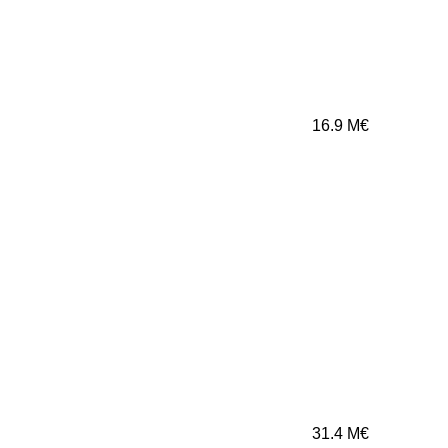
16.9
M€
31.4
M€