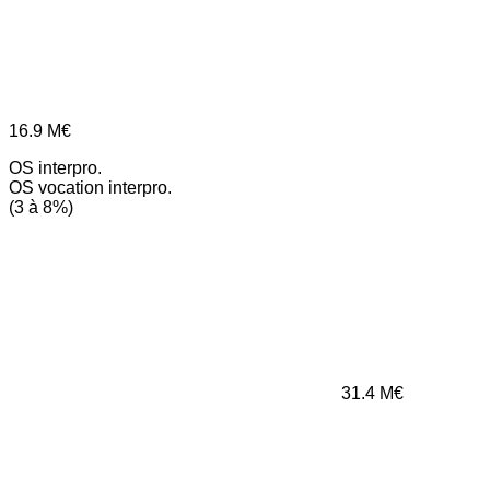
16.9
M€
OS interpro.
OS vocation interpro.
(3 à 8%)
31.4
M€