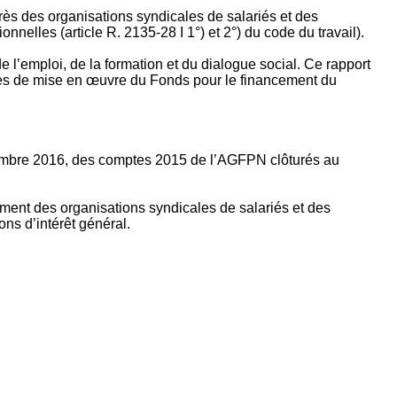
rès des organisations syndicales de salariés et des
nelles (article R. 2135‐28 I 1°) et 2°) du code du travail).
’emploi, de la formation et du dialogue social. Ce rapport
apes de mise en œuvre du Fonds pour le financement du
ptembre 2016, des comptes 2015 de l’AGFPN clôturés au
ement des organisations syndicales de salariés et des
ns d’intérêt général.