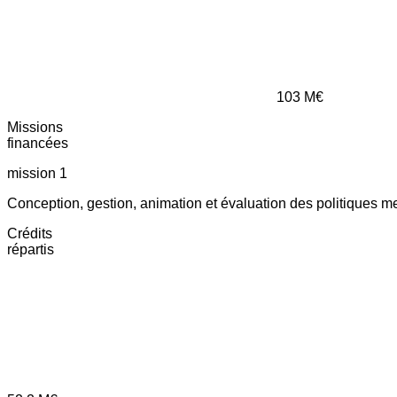
103
M€
Missions
financées
mission 1
Conception, gestion, animation et évaluation des politiques m
Crédits
répartis