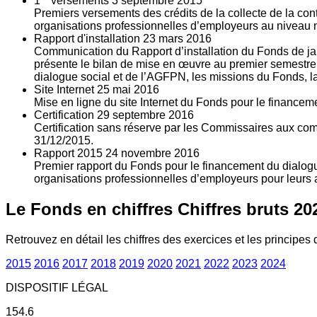
1
versements
3
septembre 2015
Premiers versements des crédits de la collecte de la con
organisations professionnelles d’employeurs au niveau nat
Rapport d'installation
23
mars 2016
Communication du Rapport d’installation du Fonds de jan
présente le bilan de mise en œuvre au premier semestre 
dialogue social et de l’AGFPN, les missions du Fonds, la
Site Internet
25
mai 2016
Mise en ligne du site Internet du Fonds pour le finance
Certification
29
septembre 2016
Certification sans réserve par les Commissaires aux co
31/12/2015.
Rapport 2015
24
novembre 2016
Premier rapport du Fonds pour le financement du dialogue
organisations professionnelles d’employeurs pour leurs a
Le Fonds en chiffres
Chiffres bruts 20
Retrouvez en détail les chiffres des exercices et les principes d
2015
2016
2017
2018
2019
2020
2021
2022
2023
2024
DISPOSITIF LÉGAL
154.6