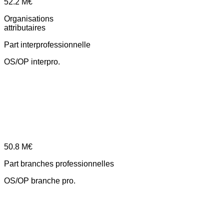
52.2
M€
Organisations
attributaires
Part interprofessionnelle
OS/OP interpro.
50.8
M€
Part branches professionnelles
OS/OP branche pro.