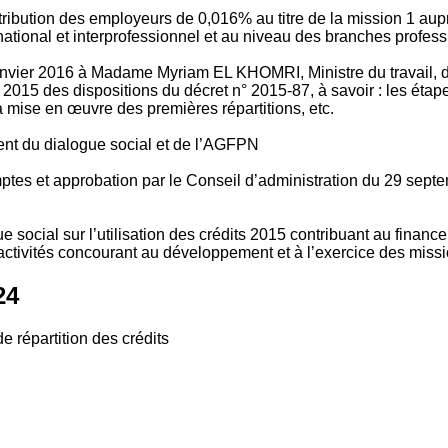
tribution des employeurs de 0,016% au titre de la mission 1 aup
ional et interprofessionnel et au niveau des branches profession
vier 2016 à Madame Myriam EL KHOMRI, Ministre du travail, de l
2015 des dispositions du décret n° 2015-87, à savoir : les ét
 mise en œuvre des premières répartitions, etc.
ment du dialogue social et de l’AGFPN
mptes et approbation par le Conseil d’administration du 29 se
 social sur l’utilisation des crédits 2015 contribuant au financ
ctivités concourant au développement et à l’exercice des missio
24
e répartition des crédits