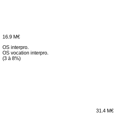
16.9
M€
OS interpro.
OS vocation interpro.
(3 à 8%)
31.4
M€