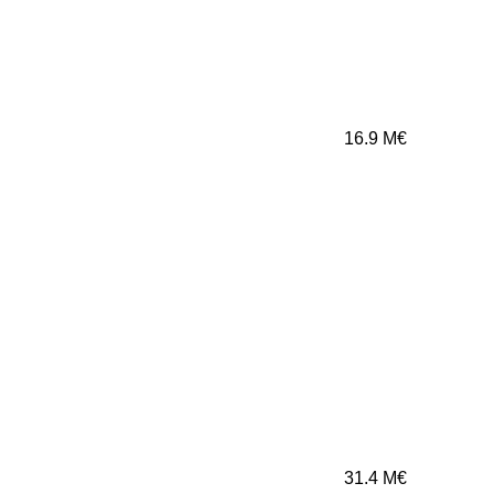
16.9
M€
31.4
M€