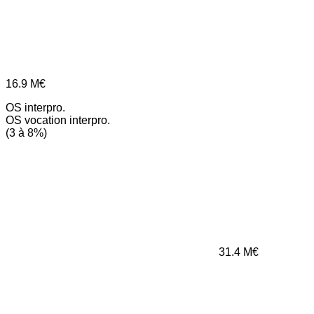
16.9
M€
OS interpro.
OS vocation interpro.
(3 à 8%)
31.4
M€