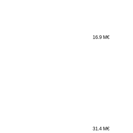
16.9
M€
31.4
M€