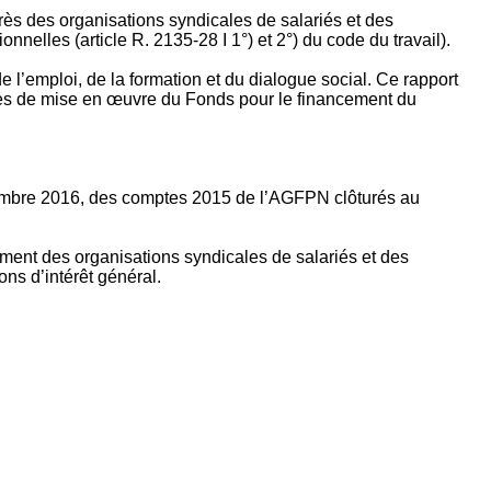
rès des organisations syndicales de salariés et des
nelles (article R. 2135‐28 I 1°) et 2°) du code du travail).
’emploi, de la formation et du dialogue social. Ce rapport
apes de mise en œuvre du Fonds pour le financement du
ptembre 2016, des comptes 2015 de l’AGFPN clôturés au
ement des organisations syndicales de salariés et des
ns d’intérêt général.