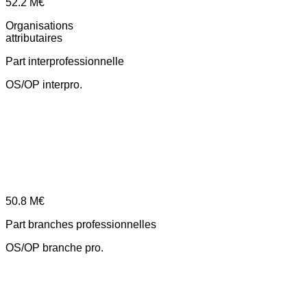
52.2
M€
Organisations
attributaires
Part interprofessionnelle
OS/OP interpro.
50.8
M€
Part branches professionnelles
OS/OP branche pro.