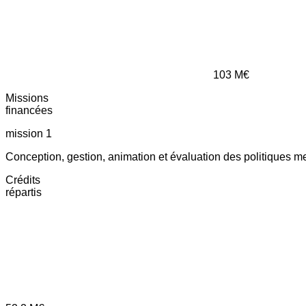
103
M€
Missions
financées
mission 1
Conception, gestion, animation et évaluation des politiques m
Crédits
répartis