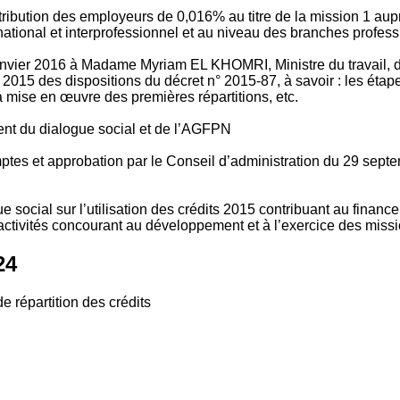
tribution des employeurs de 0,016% au titre de la mission 1 aup
ional et interprofessionnel et au niveau des branches profession
vier 2016 à Madame Myriam EL KHOMRI, Ministre du travail, de l
2015 des dispositions du décret n° 2015-87, à savoir : les ét
 mise en œuvre des premières répartitions, etc.
ment du dialogue social et de l’AGFPN
mptes et approbation par le Conseil d’administration du 29 se
 social sur l’utilisation des crédits 2015 contribuant au financ
ctivités concourant au développement et à l’exercice des missio
24
e répartition des crédits