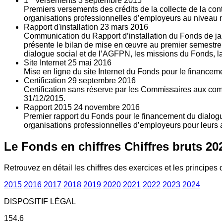
1
versements
3
septembre 2015
Premiers versements des crédits de la collecte de la con
organisations professionnelles d’employeurs au niveau nat
Rapport d'installation
23
mars 2016
Communication du Rapport d’installation du Fonds de jan
présente le bilan de mise en œuvre au premier semestre 
dialogue social et de l’AGFPN, les missions du Fonds, la
Site Internet
25
mai 2016
Mise en ligne du site Internet du Fonds pour le finance
Certification
29
septembre 2016
Certification sans réserve par les Commissaires aux co
31/12/2015.
Rapport 2015
24
novembre 2016
Premier rapport du Fonds pour le financement du dialogue
organisations professionnelles d’employeurs pour leurs a
Le Fonds en chiffres
Chiffres bruts 20
Retrouvez en détail les chiffres des exercices et les principes d
2015
2016
2017
2018
2019
2020
2021
2022
2023
2024
DISPOSITIF LÉGAL
154.6