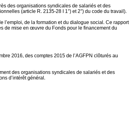
rès des organisations syndicales de salariés et des
nelles (article R. 2135‐28 I 1°) et 2°) du code du travail).
’emploi, de la formation et du dialogue social. Ce rapport
apes de mise en œuvre du Fonds pour le financement du
ptembre 2016, des comptes 2015 de l’AGFPN clôturés au
ement des organisations syndicales de salariés et des
ns d’intérêt général.