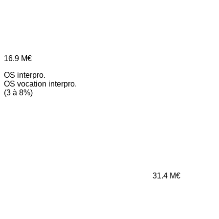
16.9
M€
OS interpro.
OS vocation interpro.
(3 à 8%)
31.4
M€