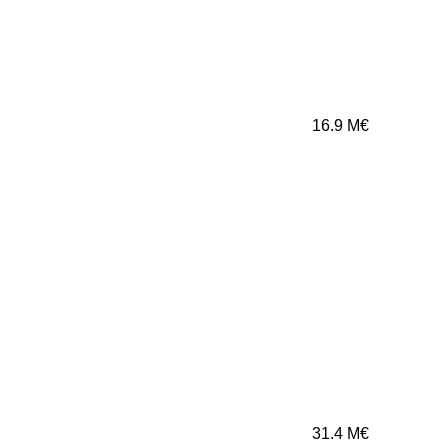
16.9
M€
31.4
M€