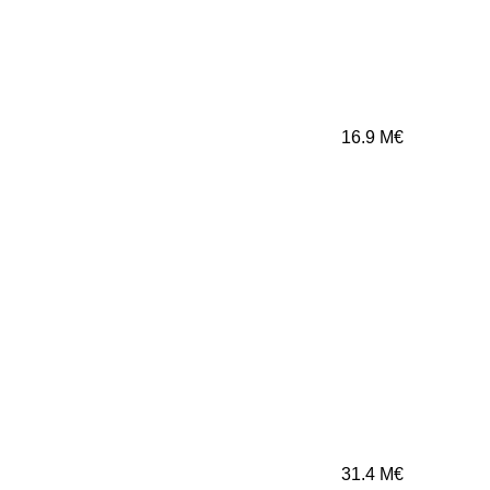
16.9
M€
31.4
M€