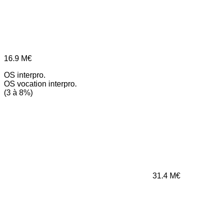
16.9
M€
OS interpro.
OS vocation interpro.
(3 à 8%)
31.4
M€