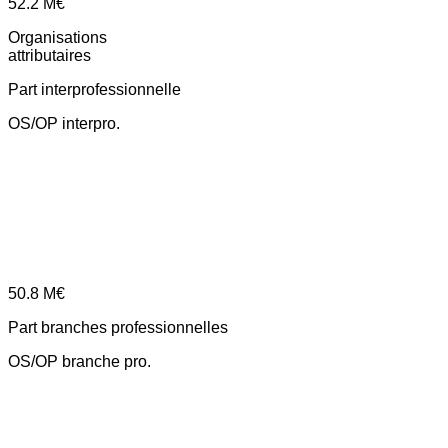
52.2
M€
Organisations
attributaires
Part interprofessionnelle
OS/OP interpro.
50.8
M€
Part branches professionnelles
OS/OP branche pro.