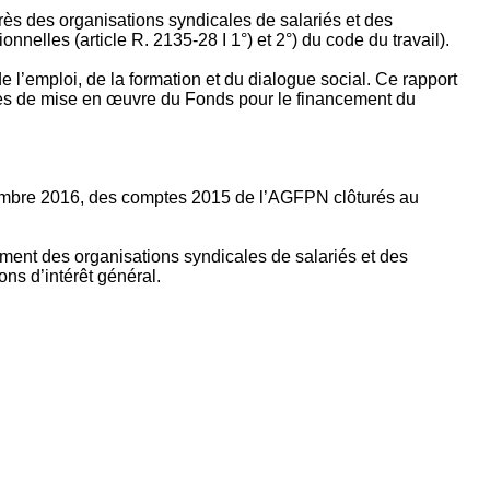
rès des organisations syndicales de salariés et des
nelles (article R. 2135‐28 I 1°) et 2°) du code du travail).
’emploi, de la formation et du dialogue social. Ce rapport
apes de mise en œuvre du Fonds pour le financement du
ptembre 2016, des comptes 2015 de l’AGFPN clôturés au
ement des organisations syndicales de salariés et des
ns d’intérêt général.