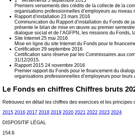
1
versements
3
septembre 2015
Premiers versements des crédits de la collecte de la con
organisations professionnelles d’employeurs au niveau nat
Rapport d'installation
23
mars 2016
Communication du Rapport d’installation du Fonds de jan
présente le bilan de mise en œuvre au premier semestre 
dialogue social et de l’AGFPN, les missions du Fonds, la
Site Internet
25
mai 2016
Mise en ligne du site Internet du Fonds pour le finance
Certification
29
septembre 2016
Certification sans réserve par les Commissaires aux co
31/12/2015.
Rapport 2015
24
novembre 2016
Premier rapport du Fonds pour le financement du dialogue
organisations professionnelles d’employeurs pour leurs a
Le Fonds en chiffres
Chiffres bruts 20
Retrouvez en détail les chiffres des exercices et les principes d
2015
2016
2017
2018
2019
2020
2021
2022
2023
2024
DISPOSITIF LÉGAL
154.6