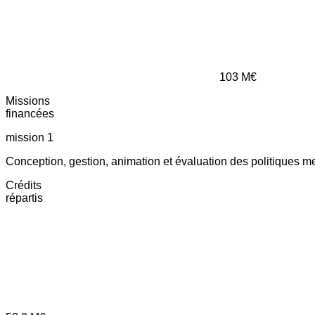
103
M€
Missions
financées
mission 1
Conception, gestion, animation et évaluation des politiques m
Crédits
répartis