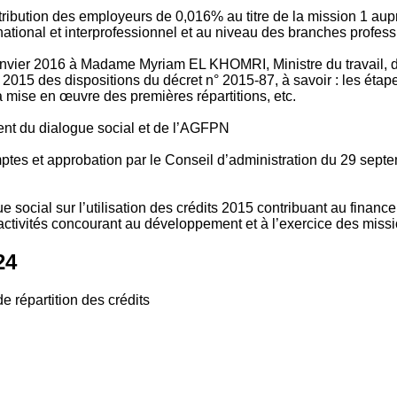
tribution des employeurs de 0,016% au titre de la mission 1 aup
ional et interprofessionnel et au niveau des branches profession
vier 2016 à Madame Myriam EL KHOMRI, Ministre du travail, de l
2015 des dispositions du décret n° 2015-87, à savoir : les ét
 mise en œuvre des premières répartitions, etc.
ment du dialogue social et de l’AGFPN
mptes et approbation par le Conseil d’administration du 29 se
 social sur l’utilisation des crédits 2015 contribuant au financ
ctivités concourant au développement et à l’exercice des missio
24
e répartition des crédits