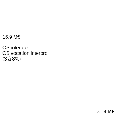
16.9
M€
OS interpro.
OS vocation interpro.
(3 à 8%)
31.4
M€