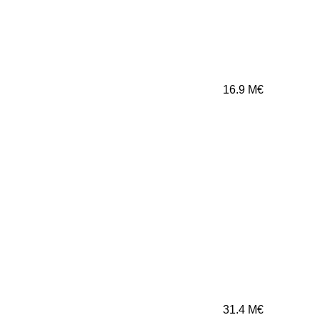
16.9
M€
31.4
M€